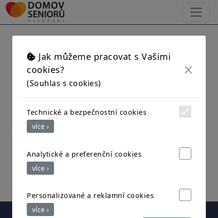
×
Schránka stížností
Jak můžeme pracovat s Vašimi
cookies?
Pokud vedení Domova chcete sdělit stížnost,
(Souhlas s cookies)
můžete nás kontaktovat prostřednictvím
formuláře pod tlačítkem "Napsat stížnost",
nebo na emailu:
Technické a bezpečnostní cookies
whistleblowing@dsvysocany.cz
více ›
V případě zájmu o odpoveď na Vaší štížnost
nám zde zanechte svůj email, na který Vám
Analytické a preferenční cookies
brzy odpovíme.
více ›
Personalizované a reklamní cookies
více ›