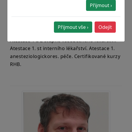
Přijmout ›
MUDr. Marcela Malcová
PRAKTICKÝ LÉKAŘ
Přijmout vše ›
Odejít
Atestace 1 a 2 stupně všeobecného lékařství.
Atestace 1. st interního lékařství. Atestace 1.
anesteziologickores. péče. Certifikované kurzy
RHB.