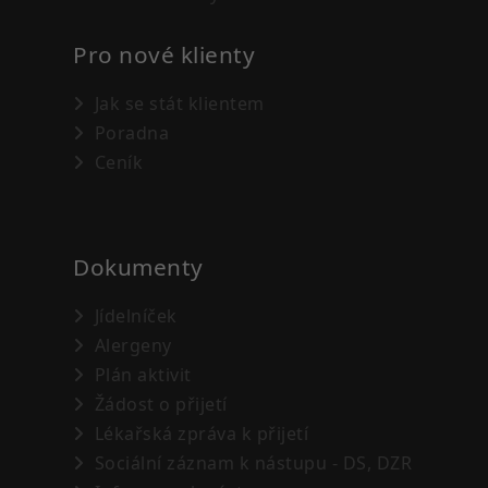
Pro nové klienty
Jak se stát klientem
Poradna
Ceník
Dokumenty
Jídelníček
Alergeny
Plán aktivit
Žádost o přijetí
Lékařská zpráva k přijetí
Sociální záznam k nástupu - DS, DZR