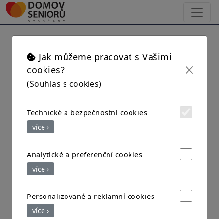
×
Strava na pokojích z
Jak můžeme pracovat s Vašimi
cookies?
(Souhlas s cookies)
technických důvodů
Technické a bezpečnostní cookies
Vážené rodiny,
více ›
z technických důvodů (úprav) kuchyně ve
dnech 20.10.2025 a 21.10.2025 bude provoz
Analytické a preferenční cookies
kuchyně a jídelny pro klienty dočasně omezen.
více ›
Klientům Domova bude podávána strava na
Personalizované a reklamní cookies
pokojích. Strava částečně bude dovážena z
více ›
jiného domova po dobu 2 dnů.