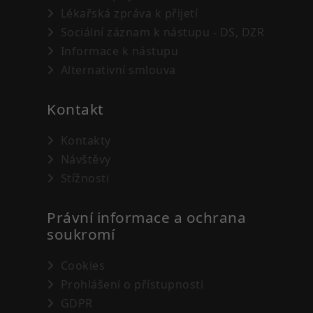
Lékařská zpráva k přijetí
Sociální záznam k nástupu - DS, DZR
Informace k nástupu
Alternativní smlouva
Kontakt
Kontakty
Návštěvy
Stížnosti
Právní informace a ochrana
soukromí
Cookies
Prohlášení o přístupnosti
GDPR