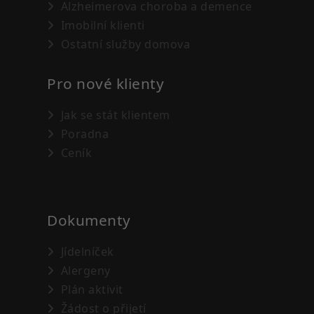
Alzheimerova choroba a demence
Imobilní klienti
Ostatní služby domova
Pro nové klienty
Jak se stát klientem
Poradna
Ceník
Dokumenty
Jídelníček
Alergeny
Plán aktivit
Žádost o přijetí