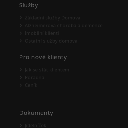
Služby
Základní služby Domova
Alzheimerova choroba a demence
Imobilní klienti
Ostatní služby domova
Pro nové klienty
Jak se stát klientem
Poradna
Ceník
Dokumenty
Jídelníček