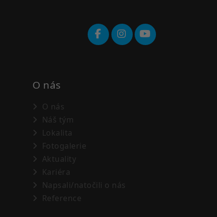
O nás
O nás
Náš tým
Lokalita
Fotogalerie
Aktuality
Kariéra
Napsali/natočili o nás
Reference