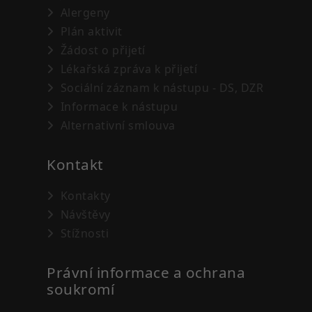
Alergeny
Plán aktivit
Žádost o přijetí
Lékařská zpráva k přijetí
Sociální záznam k nástupu - DS, DZR
Informace k nástupu
Alternativní smlouva
Kontakt
Kontakty
Návštěvy
Stížnosti
Právní informace a ochrana
soukromí